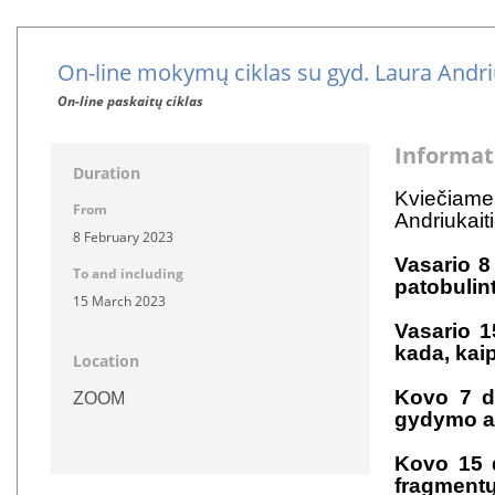
On-line mokymų ciklas su gyd. Laura Andri
On-line paskaitų ciklas
Informat
Duration
Kviečiam
From
Andriukait
8 February 2023
Vasario 8 
To and including
patobulint
15 March 2023
Vasario 1
kada, kaip
Location
Kovo 7 d.
ZOOM
gydymo al
Kovo 15 d
fragmentų